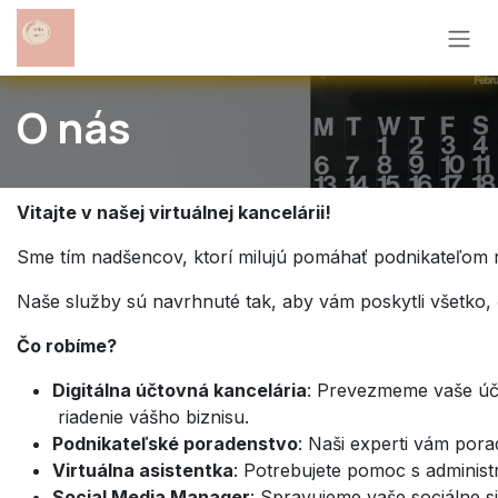
Skip to Content
O nás
Vitajte v našej virtuálnej kancelárii!
Sme tím nadšencov, ktorí milujú pomáhať podnikateľom r
Naše služby sú navrhnuté tak, aby vám poskytli všetko,
Čo robíme?
Digitálna účtovná kancelária
: Prevezmeme vaše účto
riadenie vášho biznisu.
Podnikateľské poradenstvo
: Naši experti vám pora
Virtuálna asistentka
: Potrebujete pomoc s administr
Social Media Manager
: Spravujeme vaše sociálne s